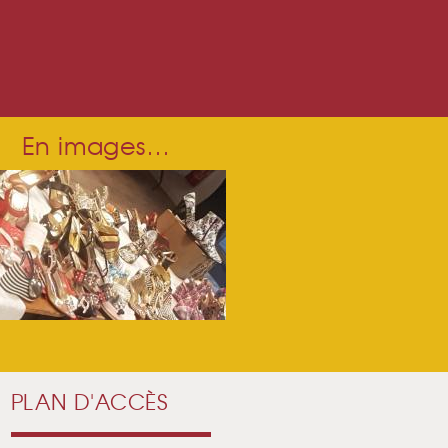
En images…
PLAN D'ACCÈS