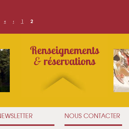
2
«
‹
1
Renseignements
&
réservations
NEWSLETTER
NOUS CONTACTER