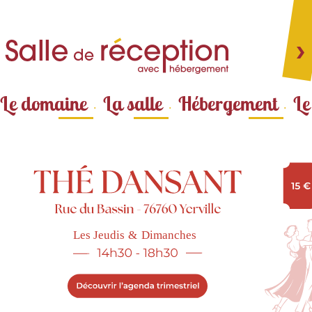
Aller au
contenu
principal
Le domaine
La salle
Hébergement
Le